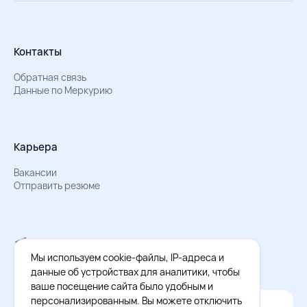
Контакты
Обратная связь
Данные по Меркурию
Карьера
Вакансии
Отправить резюме
Мы в Телеграм
Документы об обработке персональных данных
Мы используем cookie-файлы, IP-адреса и
Охрана труда – результаты СОУТ
данные об устройствах для аналитики, чтобы
ваше посещение сайта было удобным и
персонализированным. Вы можете отключить
Официальное приложение Восток - Запад