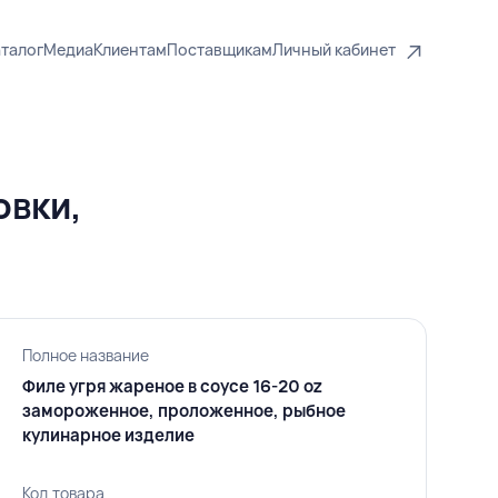
талог
Медиа
Клиентам
Поставщикам
Личный кабинет
овки,
Полное название
Филе угря жареное в соусе 16-20 oz
замороженное, проложенное, рыбное
кулинарное изделие
Код товара