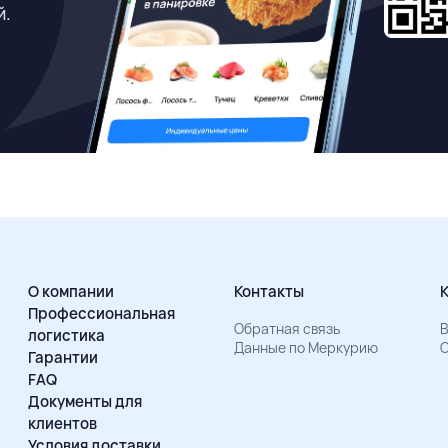
й.
О компании
Контакты
Профессиональная
Обратная связь
В
логистика
Данные по Меркурию
О
Гарантии
FAQ
Документы для
клиентов
Условия доставки