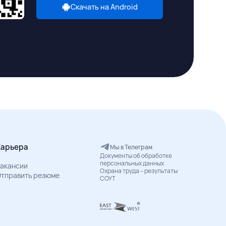
Скачать на Android
Карьера
Мы в Телеграм
Документы об обработке
персональных данных
акансии
Охрана труда – результаты
тправить резюме
СОУТ