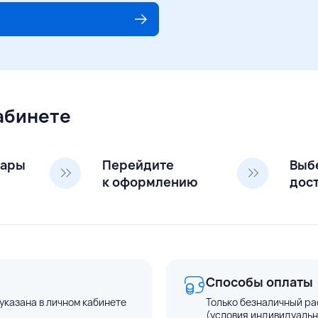
кабинете
вары
Перейдите
Выб
к оформлению
дос
Способы оплаты
указана в личном кабинете
Только безналичный ра
(условия индивидуальн