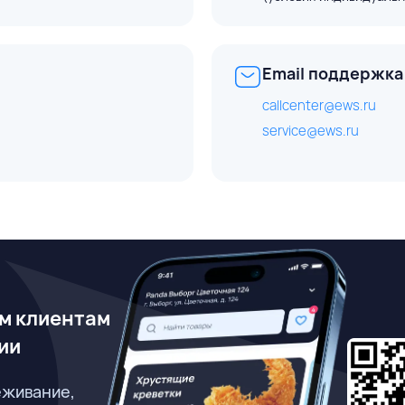
Email поддержка
callcenter@ews.ru
service@ews.ru
м клиентам
ии
еживание,