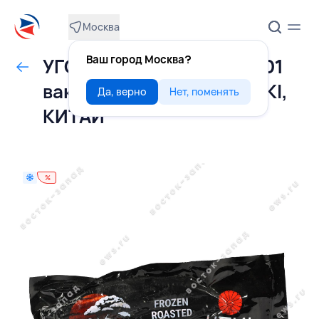
Москва
Ваш город Москва?
УГОРЬ Унаги 450-560 г 01
вакуумная упаковка, HOKI,
Да, верно
Нет, поменять
КИТАЙ
%