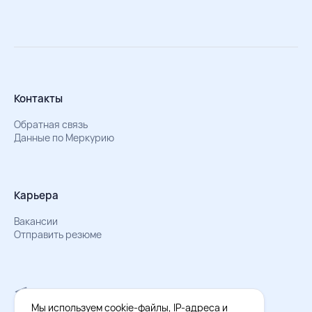
Контакты
Обратная связь
Данные по Меркурию
Карьера
Вакансии
Отправить резюме
Мы в Телеграм
Документы об обработке персональных данных
Мы используем cookie-файлы, IP-адреса и