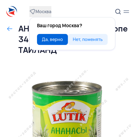
Москва
Ваш город Москва?
АНАНАСЫ кусочки в сиропе
340 г/580 мл, LUTIK,
Да, верно
Нет, поменять
ТАИЛАНД