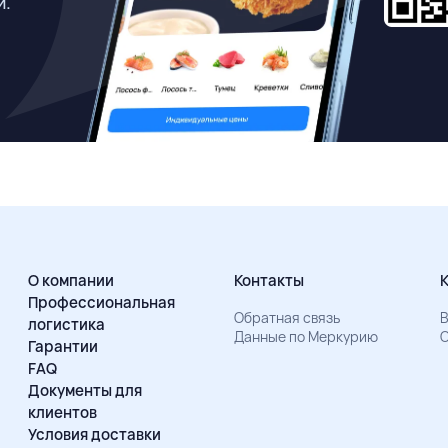
й.
О компании
Контакты
Профессиональная
Обратная связь
В
логистика
Данные по Меркурию
О
Гарантии
FAQ
Документы для
клиентов
Условия доставки