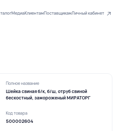
талог
Медиа
Клиентам
Поставщикам
Личный кабинет
Полное название
Шейка свиная б/к, б/ш, отруб свиной
бескостный, замороженый МИРАТОРГ
Код товара
500002604