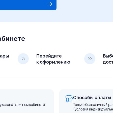
кабинете
вары
Перейдите
Выб
к оформлению
дос
Способы оплаты
указана в личном кабинете
Только безналичный ра
(условия индивидуальн