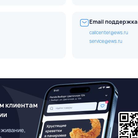
Email поддержка
callcenter@ews.ru
service@ews.ru
м клиентам
ии
еживание,