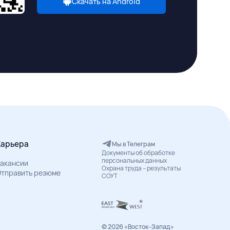
Скачать на Android
Карьера
Мы в Телеграм
Документы об обработке
персональных данных
акансии
Охрана труда – результаты
тправить резюме
СОУТ
© 2026 «Восток–Запад»