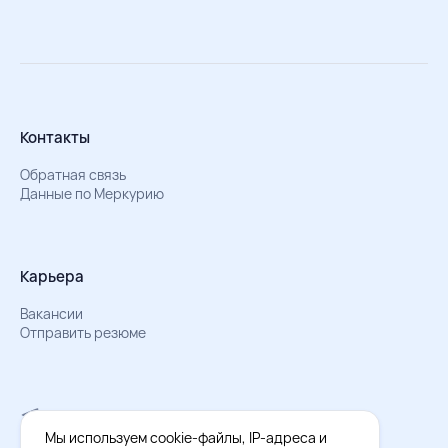
Контакты
Обратная связь
Данные по Меркурию
Карьера
Вакансии
Отправить резюме
Мы в Телеграм
Документы об обработке персональных данных
Мы используем cookie-файлы, IP-адреса и
Охрана труда – результаты СОУТ