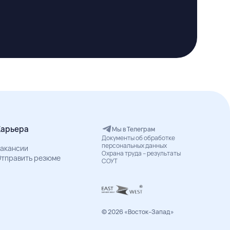
Карьера
Мы в Телеграм
Документы об обработке
персональных данных
акансии
Охрана труда – результаты
тправить резюме
СОУТ
© 2026 «Восток–Запад»