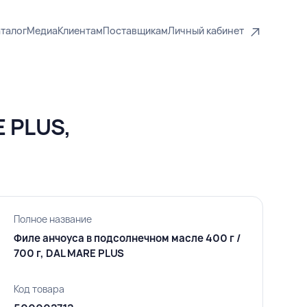
талог
Медиа
Клиентам
Поставщикам
Личный кабинет
 PLUS,
Полное название
Филе анчоуса в подсолнечном масле 400 г /
700 г, DAL MARE PLUS
Код товара