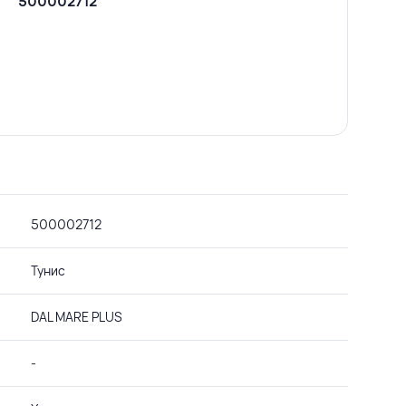
500002712
500002712
Тунис
DАL MARE PLUS
-