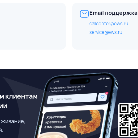
Email поддержка
callcenter@ews.ru
service@ews.ru
м клиентам
ии
еживание,
й.