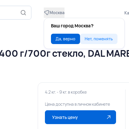
Москва
Ка
Ваш город Москва?
Да, верно
Нет, поменять
00 г/700г стекло, DАL MARE
4.2 кг. - 9 кг. в коробке
Цена доступна в личном кабинете
Узнать цену