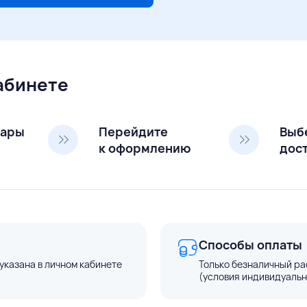
кабинете
вары
Перейдите
Выб
к оформлению
дос
Способы оплаты
указана в личном кабинете
Только безналичный ра
(условия индивидуальн