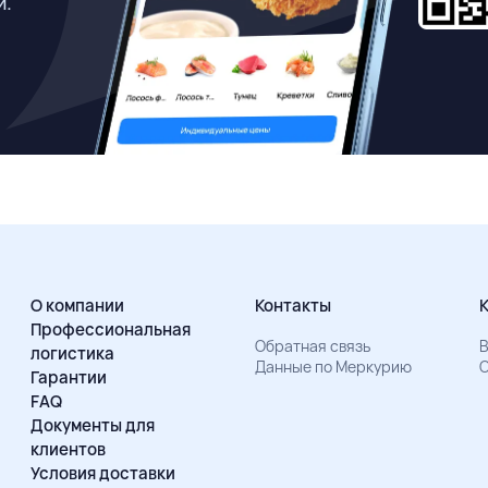
й.
О компании
Контакты
Профессиональная
Обратная связь
В
логистика
Данные по Меркурию
О
Гарантии
FAQ
Документы для
клиентов
Условия доставки