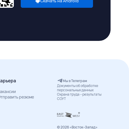
Скачать на Android
Карьера
Мы в Телеграм
Документы об обработке
персональных данных
акансии
Охрана труда – результаты
тправить резюме
СОУТ
© 2026 «Восток–Запад»