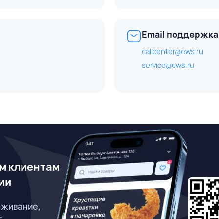
Email поддержка
callcenter@ews.ru
service@ews.ru
м клиентам
ии
еживание,