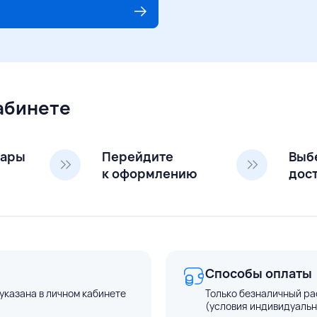
кабинете
вары
Перейдите
Выб
к оформлению
дос
Способы оплаты
указана в личном кабинете
Только безналичный ра
(условия индивидуальн