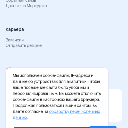
Обратная связь
Данные по Меркурию
Карьера
Вакансии
Отправить резюме
Мы в Телеграм
Документы об обработке персональных данных
Мы используем cookie-файлы, IP-адреса и
Охрана труда – результаты СОУТ
данные об устройствах для аналитики, чтобы
ваше посещение сайта было удобным и
персонализированным. Вы можете отключить
Официальное приложение Восток - Запад
cookie-файлы в настройках вашего браузера.
Cкачайте бесплатное приложение
Продолжая пользоваться нашим сайтом, вы
даете согласие на
обработку перечисленных
данных
.