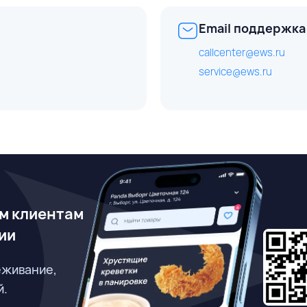
Email поддержка
callcenter@ews.ru
service@ews.ru
м клиентам
ии
еживание,
й.