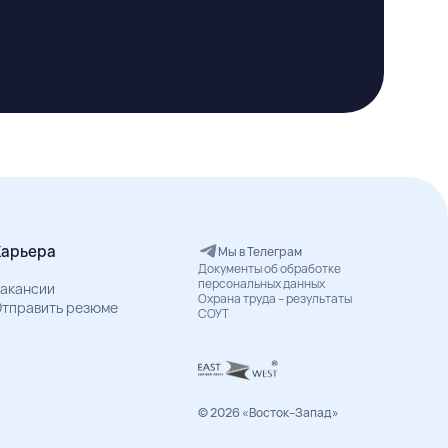
Карьера
Мы в Телеграм
Документы об обработке
персональных данных
акансии
Охрана труда – результаты
тправить резюме
СОУТ
© 2026 «Восток–Запад»