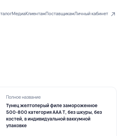
талог
Медиа
Клиентам
Поставщикам
Личный кабинет
Полное название
Тунец желтоперый филе замороженное
500-800 категория AAA T, без шкуры, без
костей, в индивидуальной ваккумной
упаковке