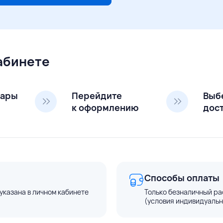
кабинете
вары
Перейдите
Выб
к оформлению
дос
Способы оплаты
указана в личном кабинете
Только безналичный ра
(условия индивидуальн