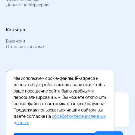
Данные по Меркурию
Карьера
Вакансии
Отправить резюме
Мы в Телеграм
Документы об обработке персональных данных
Мы используем cookie-файлы, IP-адреса и
Охрана труда – результаты СОУТ
данные об устройствах для аналитики, чтобы
ваше посещение сайта было удобным и
персонализированным. Вы можете отключить
Официальное приложение Восток - Запад
cookie-файлы в настройках вашего браузера.
Cкачайте бесплатное приложение
Продолжая пользоваться нашим сайтом, вы
даете согласие на
обработку перечисленных
данных
.