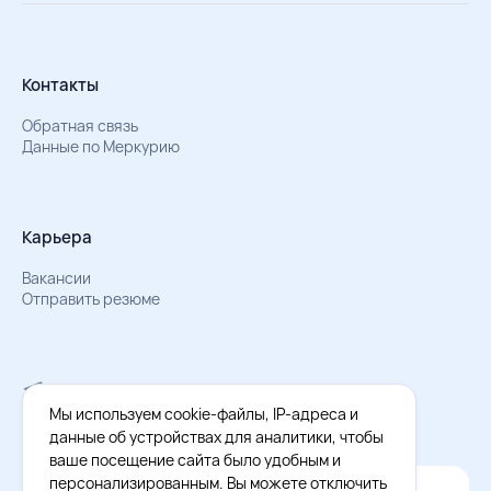
Контакты
Обратная связь
Данные по Меркурию
Карьера
Вакансии
Отправить резюме
Мы в Телеграм
Документы об обработке персональных данных
Мы используем cookie-файлы, IP-адреса и
Охрана труда – результаты СОУТ
данные об устройствах для аналитики, чтобы
ваше посещение сайта было удобным и
персонализированным. Вы можете отключить