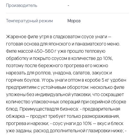
Производитель
-
Температурный режим
Мороз
Жареное филе угря в сладковатом соусе унаги —
готовая основа для японского и паназиатского меню.
Филе массой 450–560 г уже прошло тепловую
обработку и покрыто соусом в количестве до 10%,
поэтому после бережного прогрева его можно
нарезать для роллов, унадона, салатов, закусок и
горячих боулов. Угорь унаги оптом в коробе 5 кг удобен
предприятиям с устойчивым оборотом: несколько филе
уложены без индивидуальной упаковки, что сокращает
количество упаковочных операций при серийной сборке
блюд. Преимуществадля бизнеса: - предварительная
обжарка — продукт требует только размораживания,
прогрева и нарезки; - соус унаги до 10% — вкус и блеск
уже заданы, расход дополнительной глазировки ниже; -