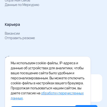
Обратная связь
Данные по Меркурию
Карьера
Вакансии
Отправить резюме
Мы в Телеграм
Документы об обработке персональных данных
Мы используем cookie-файлы, IP-адреса и
Охрана труда – результаты СОУТ
данные об устройствах для аналитики, чтобы
ваше посещение сайта было удобным и
персонализированным. Вы можете отключить
Официальное приложение Восток - Запад
cookie-файлы в настройках вашего браузера.
Cкачайте бесплатное приложение
Продолжая пользоваться нашим сайтом, вы
даете согласие на
обработку перечисленных
данных
.