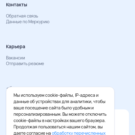
Контакты
Обратная связь
Данные по Меркурию
Карьера
Вакансии
Отправить резюме
Мы в Телеграм
Документы об обработке персональных данных
Мы используем cookie-файлы, IP-адреса и
Охрана труда – результаты СОУТ
данные об устройствах для аналитики, чтобы
ваше посещение сайта было удобным и
персонализированным. Вы можете отключить
Официальное приложение Восток - Запад
cookie-файлы в настройках вашего браузера.
Cкачайте бесплатное приложение
Продолжая пользоваться нашим сайтом, вы
даете согласие на
обработку перечисленных