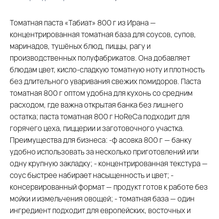
Томатная паста «Табиaт» 800 г из Ирана —
концентрированная томатная база для соусов, супов,
маринадов, тушёных блюд, пиццы, рагу и
производственных полуфабрикатов. Она добавляет
блюдам цвет, кисло-сладкую томатную ноту и плотность
без длительного уваривания свежих помидоров. Паста
томатная 800 г оптом удобна для кухонь со средним
расходом, где важна открытая банка без лишнего
остатка; паста томатная 800 г HoReCa подходит для
горячего цеха, пиццерии и заготовочного участка.
Преимущества для бизнеса: -ф асовка 800 г — банку
удобно использовать за несколько приготовлений или
одну крупную закладку; - концентрированная текстура —
соус быстрее набирает насыщенность и цвет; -
консервированный формат — продукт готов к работе без
мойки и измельчения овощей; - томатная база — один
ингредиент подходит для европейских, восточных и