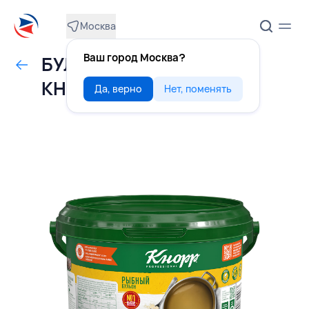
Москва
Ваш город Москва?
БУЛЬОН рыбный 2 кг,
КНОРР, РОССИЯ
Да, верно
Нет, поменять