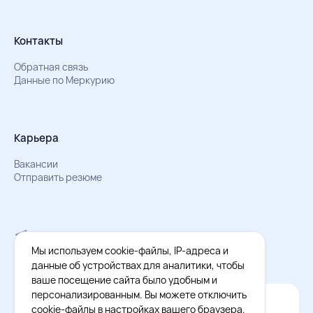
Контакты
Обратная связь
Данные по Меркурию
Карьера
Вакансии
Отправить резюме
Мы в Телеграм
Документы об обработке персональных данных
Мы используем cookie-файлы, IP-адреса и
Охрана труда – результаты СОУТ
данные об устройствах для аналитики, чтобы
ваше посещение сайта было удобным и
персонализированным. Вы можете отключить
Официальное приложение Восток - Запад
cookie-файлы в настройках вашего браузера.