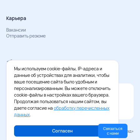
Карьера
Вакансии
Отправить резюме
Мы в Телеграм
Документы об обработке персональных данных
Мы используем cookie-файлы, IP-адреса и
Охрана труда – результаты СОУТ
данные об устройствах для аналитики, чтобы
ваше посещение сайта было удобным и
персонализированным. Вы можете отключить
Официальное приложение Восток - Запад
cookie-файлы в настройках вашего браузера.
Cкачайте бесплатное приложение
Продолжая пользоваться нашим сайтом, вы
даете согласие на
обработку перечисленных
данных
.
Связаться
Согласен
© 2026 «Восток–Запад»
с нами