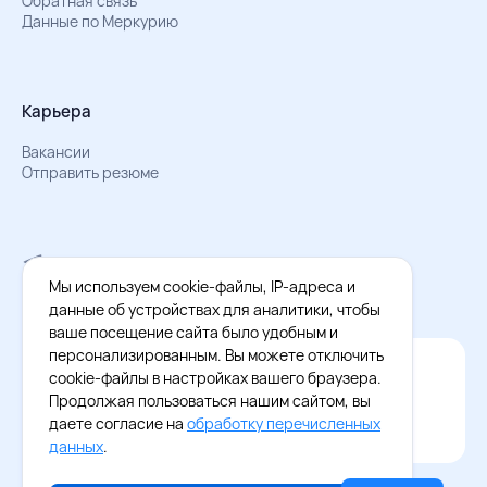
Обратная связь
Данные по Меркурию
Карьера
Вакансии
Отправить резюме
Мы в Телеграм
Документы об обработке персональных данных
Мы используем cookie-файлы, IP-адреса и
Охрана труда – результаты СОУТ
данные об устройствах для аналитики, чтобы
ваше посещение сайта было удобным и
персонализированным. Вы можете отключить
Официальное приложение Восток - Запад
cookie-файлы в настройках вашего браузера.
Cкачайте бесплатное приложение
Продолжая пользоваться нашим сайтом, вы
даете согласие на
обработку перечисленных
данных
.