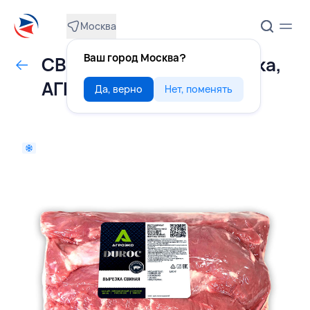
Москва
Ваш город Москва?
СВИНИНА DUROC вырезка,
АГРОЭКО, РОССИЯ
Да, верно
Нет, поменять