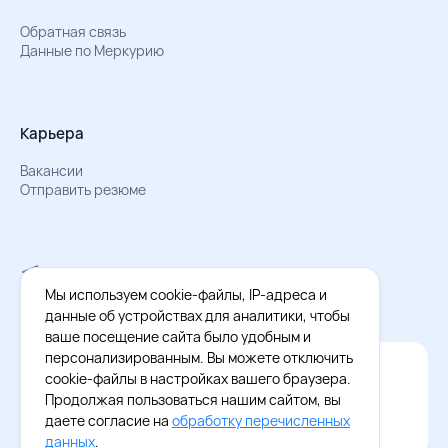
Обратная связь
Данные по Меркурию
Карьера
Вакансии
Отправить резюме
Мы в Телеграм
Документы об обработке персональных данных
Мы используем cookie-файлы, IP-адреса и
Охрана труда – результаты СОУТ
данные об устройствах для аналитики, чтобы
ваше посещение сайта было удобным и
персонализированным. Вы можете отключить
Официальное приложение Восток - Запад
cookie-файлы в настройках вашего браузера.
Cкачайте бесплатное приложение
Продолжая пользоваться нашим сайтом, вы
даете согласие на
обработку перечисленных
данных
.