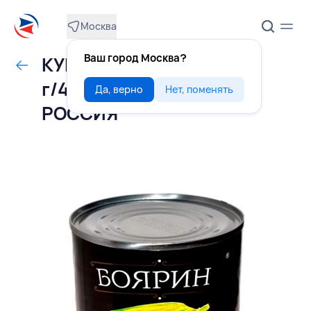
Москва
Ваш город Москва?
КУКУРУЗА сладкая 340
г/425 мл, БОЯРИНЪ,
Да, верно
Нет, поменять
РОССИЯ