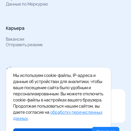
Данные по Меркурию
Карьера
Вакансии
Отправить резюме
Мы в Телеграм
Документы об обработке персональных данных
Мы используем cookie-файлы, IP-адреса и
Охрана труда – результаты СОУТ
данные об устройствах для аналитики, чтобы
ваше посещение сайта было удобным и
персонализированным. Вы можете отключить
Официальное приложение Восток - Запад
cookie-файлы в настройках вашего браузера.
Cкачайте бесплатное приложение
Продолжая пользоваться нашим сайтом, вы
даете согласие на
обработку перечисленных
данных
.