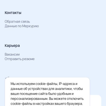
Контакты
Обратная связь
Данные по Меркурию
Карьера
Вакансии
Отправить резюме
Мы в Телеграм
Документы об обработке персональных данных
Мы используем cookie-файлы, IP-адреса и
Охрана труда – результаты СОУТ
данные об устройствах для аналитики, чтобы
ваше посещение сайта было удобным и
персонализированным. Вы можете отключить
Официальное приложение Восток - Запад
cookie-файлы в настройках вашего браузера.
Cкачайте бесплатное приложение