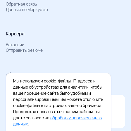
Обратная связь
Данные по Меркурию
Карьера
Вакансии
Отправить резюме
Мы в Телеграм
Документы об обработке персональных данных
Мы используем cookie-файлы, IP-адреса и
Охрана труда – результаты СОУТ
данные об устройствах для аналитики, чтобы
ваше посещение сайта было удобным и
персонализированным. Вы можете отключить
Официальное приложение Восток - Запад
cookie-файлы в настройках вашего браузера.
Cкачайте бесплатное приложение
Продолжая пользоваться нашим сайтом, вы
даете согласие на
обработку перечисленных
данных
.