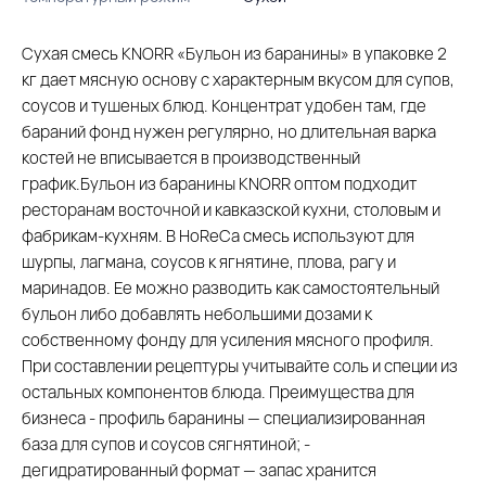
Сухая смесь KNORR «Бульон из баранины» в упаковке 2
кг дает мясную основу с характерным вкусом для супов,
соусов и тушеных блюд. Концентрат удобен там, где
бараний фонд нужен регулярно, но длительная варка
костей не вписывается в производственный
график.Бульон из баранины KNORR оптом подходит
ресторанам восточной и кавказской кухни, столовым и
фабрикам-кухням. В HoReCa смесь используют для
шурпы, лагмана, соусов к ягнятине, плова, рагу и
маринадов. Ее можно разводить как самостоятельный
бульон либо добавлять небольшими дозами к
собственному фонду для усиления мясного профиля.
При составлении рецептуры учитывайте соль и специи из
остальных компонентов блюда. Преимущества для
бизнеса - профиль баранины — специализированная
база для супов и соусов сягнятиной; -
дегидратированный формат — запас хранится