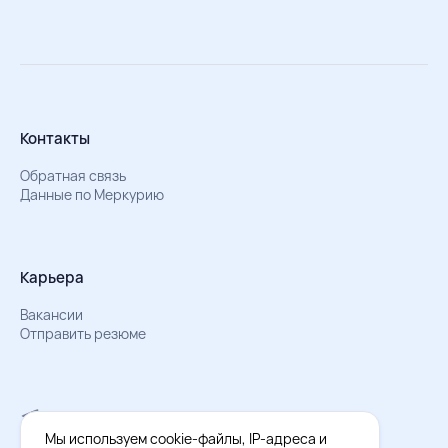
Контакты
Обратная связь
Данные по Меркурию
Карьера
Вакансии
Отправить резюме
Мы в Телеграм
Документы об обработке персональных данных
Мы используем cookie-файлы, IP-адреса и