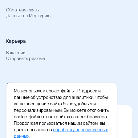
Обратная связь
Данные по Меркурию
Карьера
Вакансии
Отправить резюме
Мы в Телеграм
Документы об обработке персональных данных
Мы используем cookie-файлы, IP-адреса и
Охрана труда – результаты СОУТ
данные об устройствах для аналитики, чтобы
ваше посещение сайта было удобным и
персонализированным. Вы можете отключить
Официальное приложение Восток - Запад
cookie-файлы в настройках вашего браузера.
Cкачайте бесплатное приложение
Продолжая пользоваться нашим сайтом, вы
даете согласие на
обработку перечисленных
данных
.