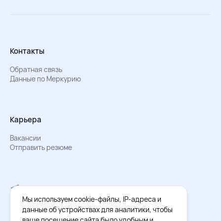
Контакты
Обратная связь
Данные по Меркурию
Карьера
Вакансии
Отправить резюме
Мы в Телеграм
Документы об обработке персональных данных
Мы используем cookie-файлы, IP-адреса и
Охрана труда – результаты СОУТ
данные об устройствах для аналитики, чтобы
ваше посещение сайта было удобным и