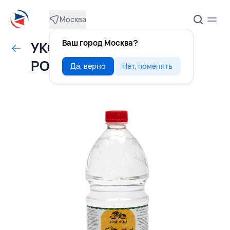
Москва
Ваш город Москва?
УКСУС столовый 9% 1 л,
РОССИЯ
Да, верно
Нет, поменять