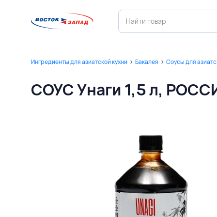
Ингредиенты для азиатской кухни
Бакалея
Соусы для азиатс
СОУС Унаги 1,5 л, РОСС