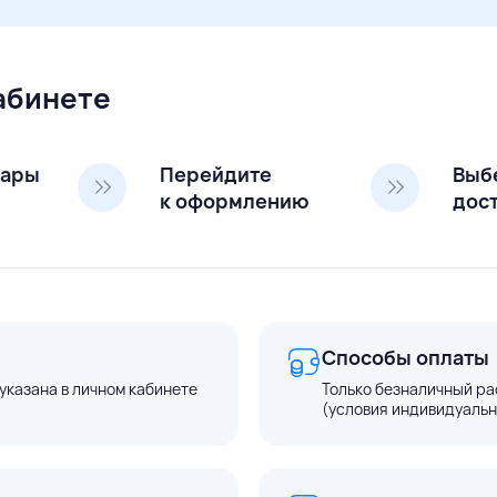
кабинете
вары
Перейдите
Выб
к оформлению
дос
Способы оплаты
указана в личном кабинете
Только безналичный ра
(условия индивидуальн