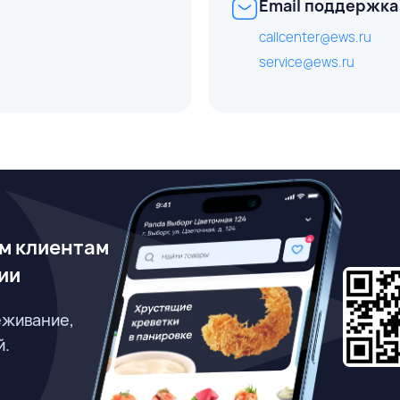
Email поддержка
callcenter@ews.ru
service@ews.ru
м клиентам
ии
еживание,
й.