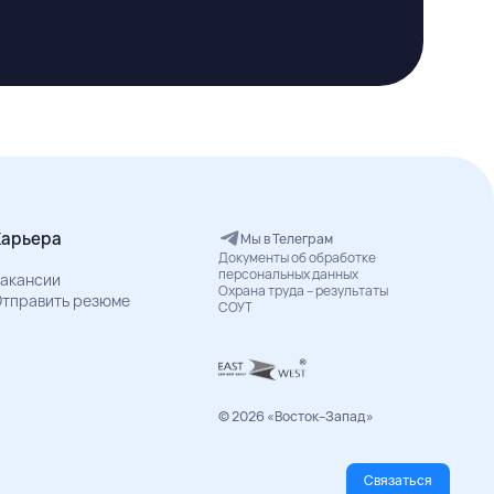
Карьера
Мы в Телеграм
Документы об обработке
персональных данных
акансии
Охрана труда – результаты
тправить резюме
СОУТ
© 2026 «Восток–Запад»
Связаться