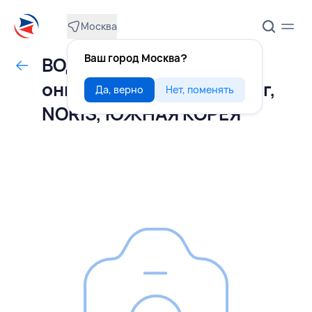
Москва
Ваш город Москва?
ВОДОРОСЛИ нори для
онигири 100 листов 120 г,
Да, верно
Нет, поменять
NORIS, ЮЖНАЯ КОРЕЯ