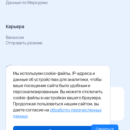
Данные по Меркурию
Карьера
Вакансии
Отправить резюме
Мы в Телеграм
Документы об обработке персональных данных
Мы используем cookie-файлы, IP-адреса и
Охрана труда – результаты СОУТ
данные об устройствах для аналитики, чтобы
ваше посещение сайта было удобным и
персонализированным. Вы можете отключить
Официальное приложение Восток - Запад
cookie-файлы в настройках вашего браузера.
Cкачайте бесплатное приложение
Продолжая пользоваться нашим сайтом, вы
даете согласие на
обработку перечисленных
данных
.
Связаться