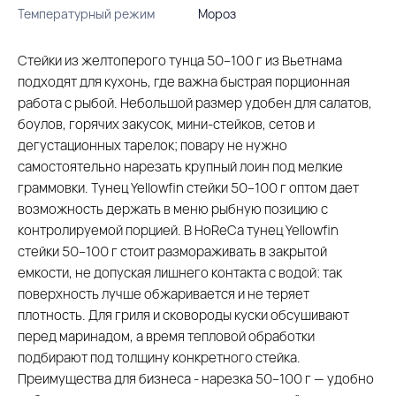
Температурный режим
Мороз
Стейки из желтоперого тунца 50–100 г из Вьетнама
подходят для кухонь, где важна быстрая порционная
работа с рыбой. Небольшой размер удобен для салатов,
боулов, горячих закусок, мини-стейков, сетов и
дегустационных тарелок; повару не нужно
самостоятельно нарезать крупный лоин под мелкие
граммовки. Тунец Yellowfin стейки 50–100 г оптом дает
возможность держать в меню рыбную позицию с
контролируемой порцией. В HoReCa тунец Yellowfin
стейки 50–100 г стоит размораживать в закрытой
емкости, не допуская лишнего контакта с водой: так
поверхность лучше обжаривается и не теряет
плотность. Для гриля и сковороды куски обсушивают
перед маринадом, а время тепловой обработки
подбирают под толщину конкретного стейка.
Преимущества для бизнеса - нарезка 50–100 г — удобно