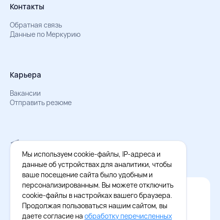
Контакты
Обратная связь
Данные по Меркурию
Карьера
Вакансии
Отправить резюме
Мы в Телеграм
Документы об обработке персональных данных
Мы используем cookie-файлы, IP-адреса и
Охрана труда – результаты СОУТ
данные об устройствах для аналитики, чтобы
ваше посещение сайта было удобным и
персонализированным. Вы можете отключить
Официальное приложение Восток - Запад
cookie-файлы в настройках вашего браузера.
Cкачайте бесплатное приложение
Продолжая пользоваться нашим сайтом, вы
даете согласие на
обработку перечисленных