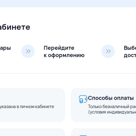
кабинете
вары
Перейдите
Выб
к оформлению
дос
Способы оплаты
указана в личном кабинете
Только безналичный ра
(условия индивидуальн