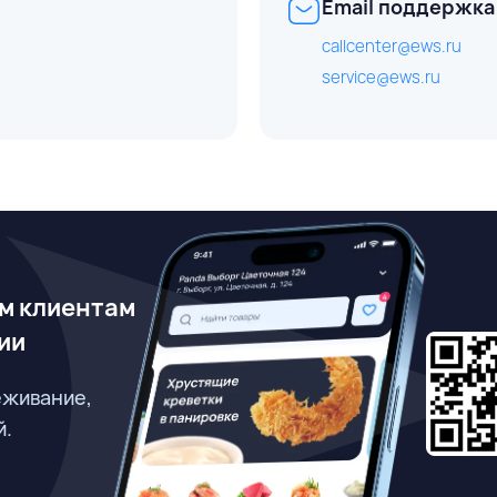
Email поддержка
callcenter@ews.ru
service@ews.ru
м клиентам
ии
еживание,
й.