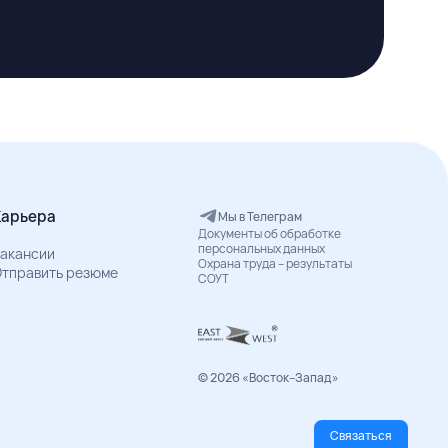
Карьера
Мы в Телеграм
Документы об обработке
персональных данных
акансии
Охрана труда – результаты
тправить резюме
СОУТ
© 2026 «Восток–Запад»
Связаться