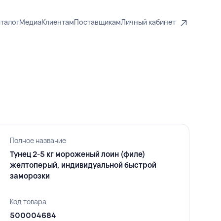
талог
Медиа
Клиентам
Поставщикам
Личный кабинет
Полное название
Тунец 2-5 кг мороженый лоин (филе)
желтоперый, индивидуальной быстрой
заморозки
Код товара
500004684