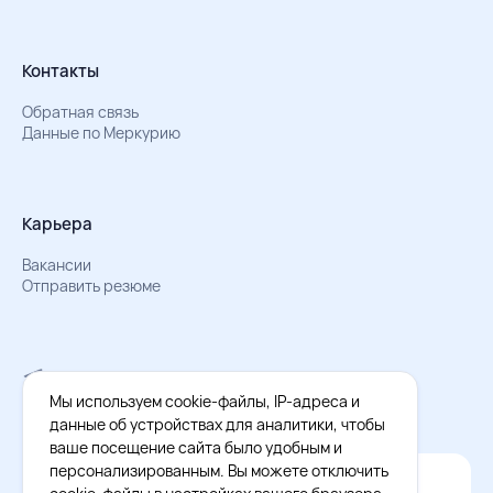
Контакты
Обратная связь
Данные по Меркурию
Карьера
Вакансии
Отправить резюме
Мы в Телеграм
Документы об обработке персональных данных
Мы используем cookie-файлы, IP-адреса и
Охрана труда – результаты СОУТ
данные об устройствах для аналитики, чтобы
ваше посещение сайта было удобным и
персонализированным. Вы можете отключить
Официальное приложение Восток - Запад