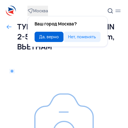
Москва
Ваш город Москва?
ТУНЕЦ Yellowfin филе LOIN
2-5 кг без хвоста premium,
Да, верно
Нет, поменять
ВЬЕТНАМ