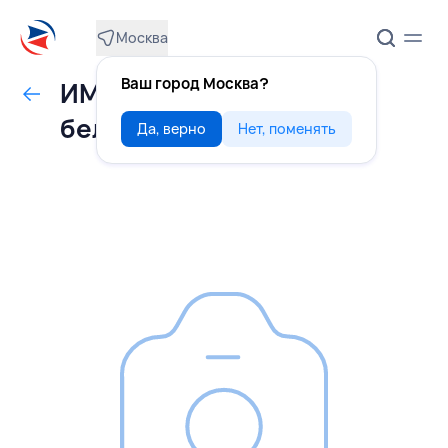
Москва
Ваш город Москва?
ИМБИРЬ маринованный
белый 1,4 кг, КИТАЙ
Да, верно
Нет, поменять