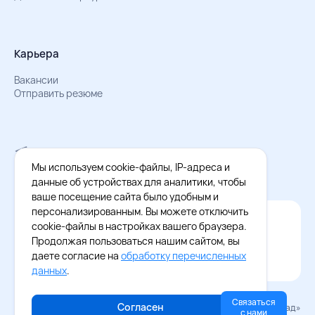
Карьера
Вакансии
Отправить резюме
Мы в Телеграм
Документы об обработке персональных данных
Мы используем cookie-файлы, IP-адреса и
Охрана труда – результаты СОУТ
данные об устройствах для аналитики, чтобы
ваше посещение сайта было удобным и
персонализированным. Вы можете отключить
Официальное приложение Восток - Запад
cookie-файлы в настройках вашего браузера.
Cкачайте бесплатное приложение
Продолжая пользоваться нашим сайтом, вы
даете согласие на
обработку перечисленных
данных
.
Связаться
Согласен
© 2026 «Восток–Запад»
с нами