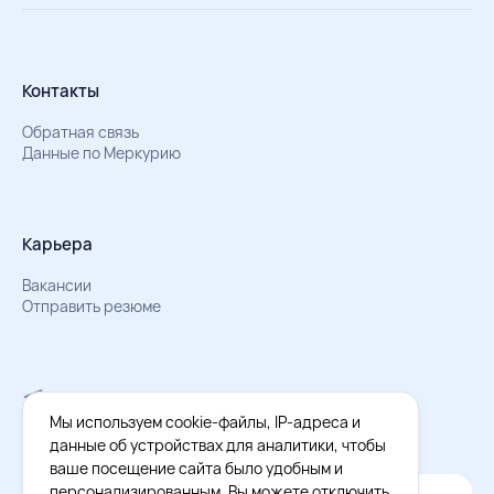
Контакты
Обратная связь
Данные по Меркурию
Карьера
Вакансии
Отправить резюме
Мы в Телеграм
Документы об обработке персональных данных
Мы используем cookie-файлы, IP-адреса и
Охрана труда – результаты СОУТ
данные об устройствах для аналитики, чтобы
ваше посещение сайта было удобным и
персонализированным. Вы можете отключить