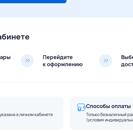
кабинете
вары
Перейдите
Выб
к оформлению
дос
Способы оплаты
указана в личном кабинете
Только безналичный ра
(условия индивидуальн