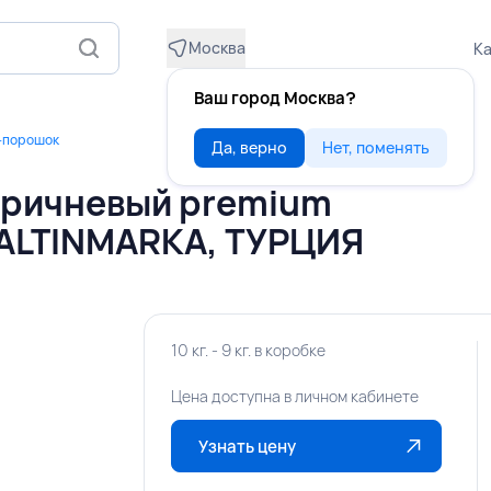
Москва
Ка
Ваш город Москва?
-порошок
Да, верно
Нет, поменять
оричневый premium
, ALTINMARKA, ТУРЦИЯ
10 кг. - 9 кг. в коробке
Цена доступна в личном кабинете
Узнать цену