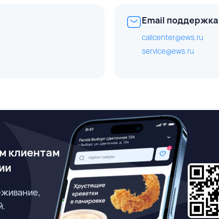
Email поддержка
callcenter@ews.ru
service@ews.ru
м клиентам
ии
еживание,
й.