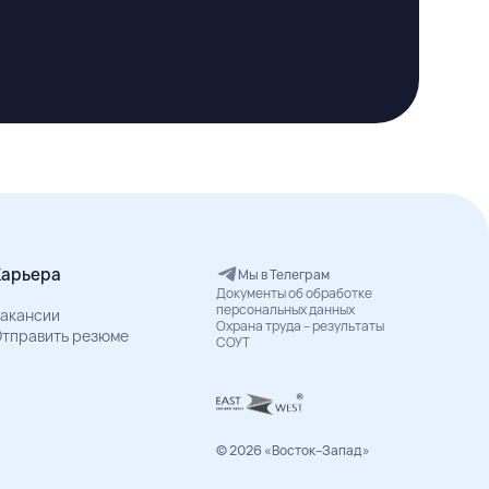
Карьера
Мы в Телеграм
Документы об обработке
персональных данных
акансии
Охрана труда – результаты
тправить резюме
СОУТ
© 2026 «Восток–Запад»