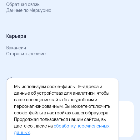
Обратная связь
Данные по Меркурию
Карьера
Вакансии
Отправить резюме
Мы в Телеграм
Документы об обработке персональных данных
Мы используем cookie-файлы, IP-адреса и
Охрана труда – результаты СОУТ
данные об устройствах для аналитики, чтобы
ваше посещение сайта было удобным и
персонализированным. Вы можете отключить
Официальное приложение Восток - Запад
cookie-файлы в настройках вашего браузера.
Cкачайте бесплатное приложение
Продолжая пользоваться нашим сайтом, вы
даете согласие на
обработку перечисленных
данных
.