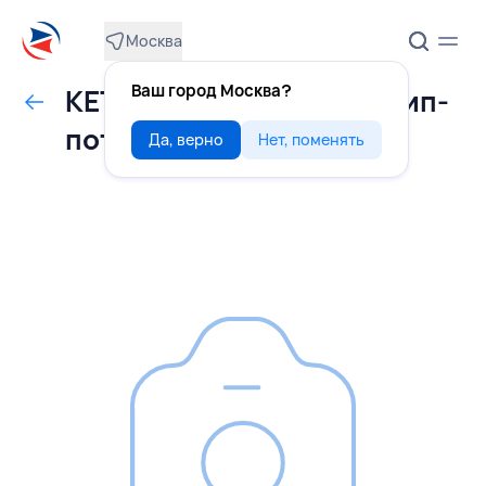
Москва
Ваш город Москва?
КЕТЧУП томатный 25 г дип-
пот, EFKO FOOD, РОССИЯ
Да, верно
Нет, поменять