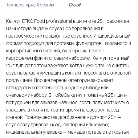
Температурный режим
Сухой
Кетчуп EFKO Food professional в дип-поте 25 г рассчитан
на быструю выдачу соуса без переливания в
гастроёмкости и порционные соусники. Индивидуальный
формат подходит для доставки, фуд-кортов, школьного и
корпоративного питания, бургерных, точек с
картофелем фри и готовыми наборами. Кетчуп томатный
25 г дип-пот оптом закупают, когда нужно точно считать
соус на заказ и уменьшить контакт персонала с открытой
продукцией. Порция первой категории закрывает
стандартную потребность к одному блюду или
снековому набору. В HoReCa кетчуп томатный 25 г дип-
пот удобен для заказов навынос: гость получает чистую
упаковку, а кухня не тратит время на фасовку перед
сменой. Преимущества для бизнеса: - дип-пот 25 г —
соус сразу привязан к одной порции или комбо; -
индивидуальная упаковка — меньше потерь от открытых