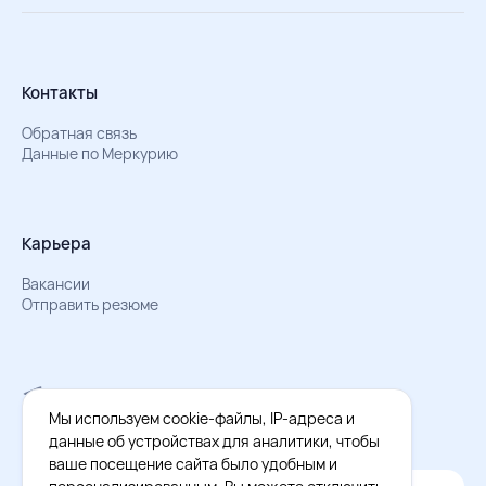
Контакты
Обратная связь
Данные по Меркурию
Карьера
Вакансии
Отправить резюме
Мы в Телеграм
Документы об обработке персональных данных
Мы используем cookie-файлы, IP-адреса и
Охрана труда – результаты СОУТ
данные об устройствах для аналитики, чтобы
ваше посещение сайта было удобным и