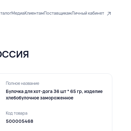
талог
Медиа
Клиентам
Поставщикам
Личный кабинет
РОССИЯ
Полное название
Булочка для хот-дога 36 шт * 65 гр, изделие
хлебобулочное замороженное
Код товара
500005468