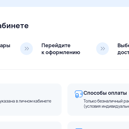
кабинете
вары
Перейдите
Выб
к оформлению
дос
Способы оплаты
указана в личном кабинете
Только безналичный ра
(условия индивидуальн