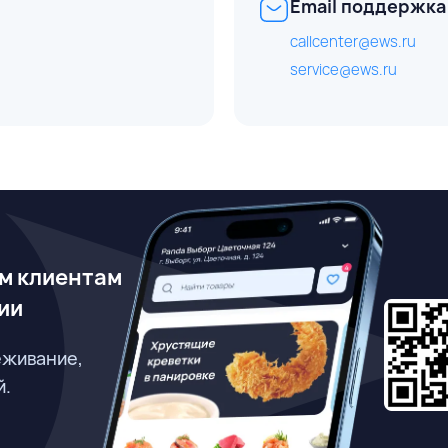
Email поддержка
callcenter@ews.ru
service@ews.ru
м клиентам
ии
еживание,
й.