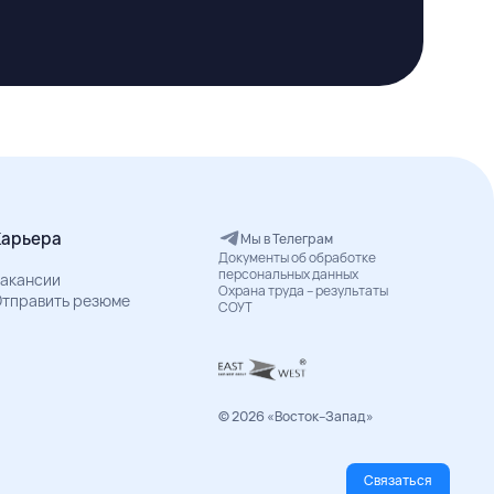
Карьера
Мы в Телеграм
Документы об обработке
персональных данных
акансии
Охрана труда – результаты
тправить резюме
СОУТ
© 2026 «Восток–Запад»
Связаться