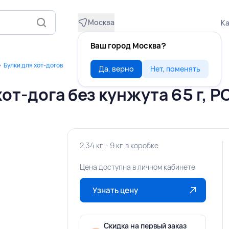
Москва
Ка
Ваш город Москва?
Булки для хот-догов
Да, верно
Нет, поменять
от-дога без кунжута 65 г, 
2.34 кг. - 9 кг. в коробке
Цена доступна в личном кабинете
Узнать цену
Скидка на первый заказ