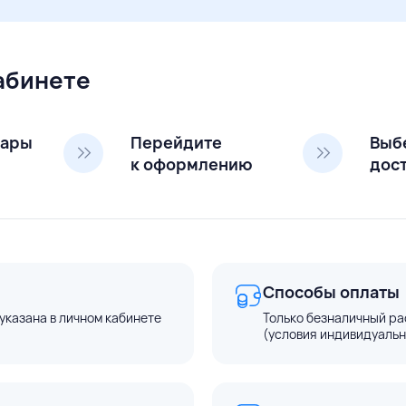
кабинете
вары
Перейдите
Выб
к оформлению
дос
Способы оплаты
указана в личном кабинете
Только безналичный ра
(условия индивидуальн