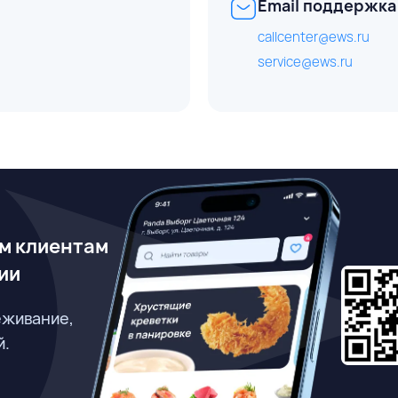
Email поддержка
callcenter@ews.ru
service@ews.ru
м клиентам
ии
еживание,
й.