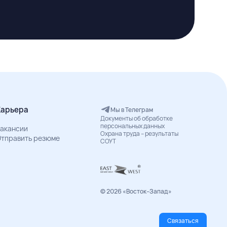
Карьера
Мы в Телеграм
Документы об обработке
персональных данных
акансии
Охрана труда – результаты
тправить резюме
СОУТ
© 2026 «Восток–Запад»
Связаться