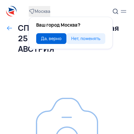
Москва
Ваш город Москва?
СПЕЦИИ куркума молотая
25 шт х20 г, KOTANYI,
Да, верно
Нет, поменять
АВСТРИЯ