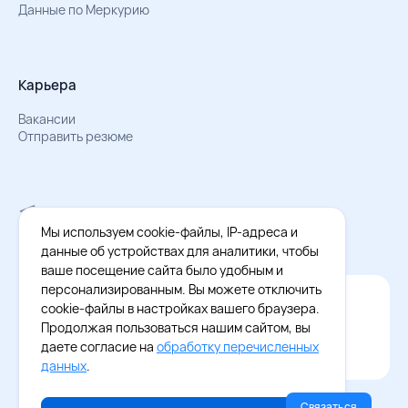
Данные по Меркурию
Карьера
Вакансии
Отправить резюме
Мы в Телеграм
Документы об обработке персональных данных
Мы используем cookie-файлы, IP-адреса и
Охрана труда – результаты СОУТ
данные об устройствах для аналитики, чтобы
ваше посещение сайта было удобным и
персонализированным. Вы можете отключить
Официальное приложение Восток - Запад
cookie-файлы в настройках вашего браузера.
Cкачайте бесплатное приложение
Продолжая пользоваться нашим сайтом, вы
даете согласие на
обработку перечисленных
данных
.
Связаться