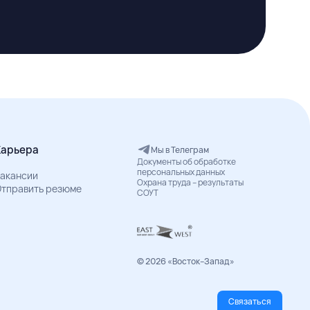
Карьера
Мы в Телеграм
Документы об обработке
персональных данных
акансии
Охрана труда – результаты
тправить резюме
СОУТ
© 2026 «Восток–Запад»
Связаться