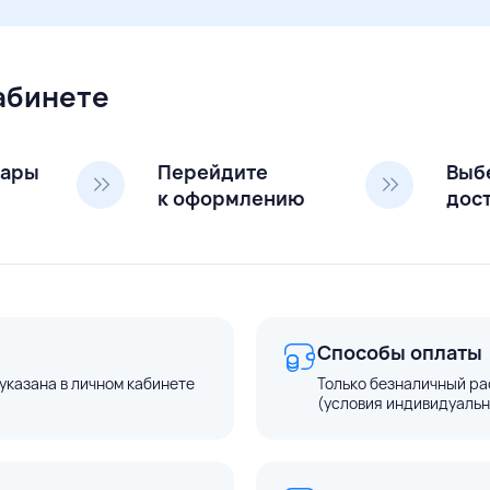
кабинете
вары
Перейдите
Выб
к оформлению
дос
Способы оплаты
указана в личном кабинете
Только безналичный ра
(условия индивидуальн