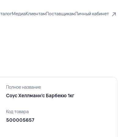
талог
Медиа
Клиентам
Поставщикам
Личный кабинет
Полное название
Соус Хеллманн’с Барбекю 1кг
Код товара
500005657