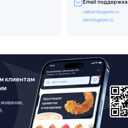
Email поддержка
callcenter@ews.ru
service@ews.ru
м клиентам
ии
еживание,
й.