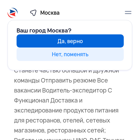
Москва
Ваш город
Москва?
Да, верно
Водитель-экспедитор С
Каталог
от
mpetruk
|
Янв 20, 2025
|
Алматы
Нет, поменять
Станьте частью большой и дружной
Медиа
команды Отправить резюме Все
вакансии Водитель-экспедитор С
Как стать клиентом
Функционал Доставка и
экспедирование продуктов питания
Начать сотрудничество
для ресторанов, отелей, сетевых
магазинов, ресторанных сетей;
Действующим клиентам