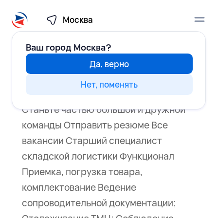
Москва
Ваш город
Москва?
Да, верно
Старший специалист складской логистики
Каталог
от
mpetruk
|
Фев 5, 2025
|
Иркутск
Нет, поменять
Станьте частью большой и дружной
Медиа
команды Отправить резюме Все
вакансии Старший специалист
Как стать клиентом
складской логистики Функционал
Приемка, погрузка товара,
Начать сотрудничество
комплектование Ведение
сопроводительной документации;
Действующим клиентам