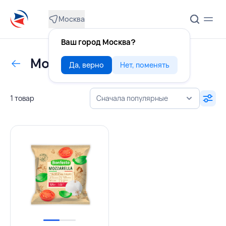
Москва
Ваш город Москва?
Моцарелла рассольная
Да, верно
Нет, поменять
1 товар
Сначала популярные