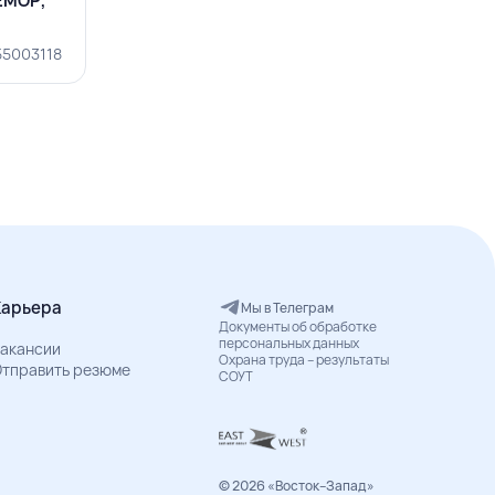
РЕМОР,
55003118
Карьера
Мы в Телеграм
Документы об обработке
персональных данных
акансии
Охрана труда – результаты
тправить резюме
СОУТ
© 2026 «Восток–Запад»