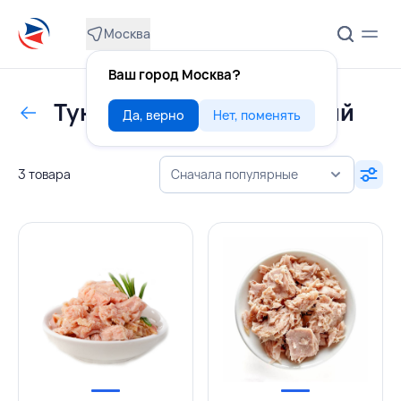
Москва
Ваш город Москва?
Тунец консервированный
Да, верно
Нет, поменять
3 товара
Сначала популярные