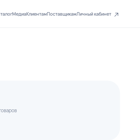
талог
Медиа
Клиентам
Поставщикам
Личный кабинет
 товаров