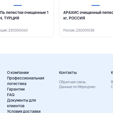
Ь лепестки очищенные 1
АРАХИС очищенный лепес
IN, ТУРЦИЯ
кг, РОССИЯ
урция, 230300040
Россия, 230001036
О компании
Контакты
Профессиональная
Обратная связь
В
логистика
Данные по Меркурию
О
Гарантии
FAQ
Документы для
клиентов
Условия доставки