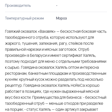
Производитель
-
Температурный режим
Мороз
Говяжий оковалок «Вахавяк» — бескостная боковая часть
тазобедренного отруба, которую используют для
жаркого, тушения, запекания, рагу, стейков после
правильной нарезки и мясных заготовок. Отруб
произведён в Беларуси и имеет сертификат Халяль,
поэтому подходит для меню с отдельными требованиями
к сырью. Говядина оковалок Халяль оптом интересна
ресторанам, банкетным площадкам и производственным
кухням: крупный кусок можно разделать под несколько
рецептур. Говядина оковалок Халяль HoReCa хорошо
работает в позициях, где нужен выраженный мясной
вкус без кости. Преимущества для бизнеса: - бескостный
тазобедренный отруб — меньше отходов при разделке
на порции; - статус Халяль — один артикул закрывает