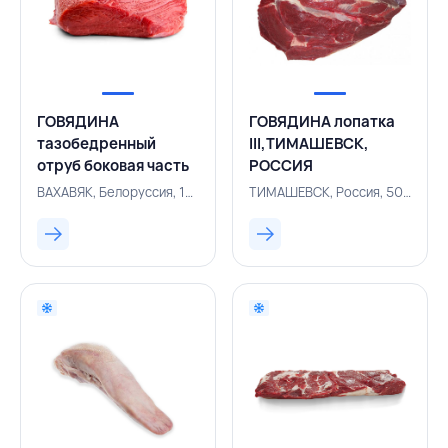
ГОВЯДИНА
ГОВЯДИНА лопатка
тазобедренный
III,ТИМАШЕВСК,
отруб боковая часть
РОССИЯ
(оковалок) Халяль I,
ВАХАВЯК, Белоруссия, 101101605
ТИМАШЕВСК, Россия, 500000690
ВАХАВЯК ПЛЮС,
БЕЛАРУСЬ