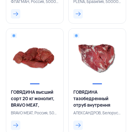
ФЛАГМАН, РОССИЯ
БРАЗИЛИЯ
ФЛАГМАН, Россия, 500000116
PLENA, Бразилия, 500002204
ГОВЯДИНА высший
ГОВЯДИНА
сорт 20 кг монолит,
тазобедренный
BRAVO MEAT,
отруб внутрення
РОССИЯ
часть (огузок)
BRAVO MEAT, Россия, 500002977
АЛЕКСАНДРОВ, Белоруссия, 500003742
Халяль ~7 кг,
АЛЕКСАНДРОВ,
БЕЛАРУСЬ