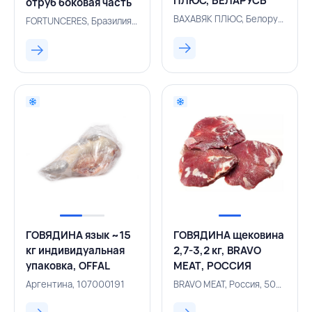
ПЛЮС, БЕЛАРУСЬ
отруб боковая часть
(оковалок) I,
ВАХАВЯК ПЛЮС, Белоруссия, 500005910
FORTUNCERES, Бразилия, 101100848
FORTUNCERES,
БРАЗИЛИЯ
ГОВЯДИНА язык ~15
ГОВЯДИНА щековина
кг индивидуальная
2,7-3,2 кг, BRAVO
упаковка, OFFAL
MEAT, РОССИЯ
4407, АРГЕНТИНА
Аргентина, 107000191
BRAVO MEAT, Россия, 500002981