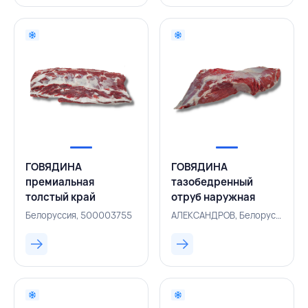
ГОВЯДИНА
ГОВЯДИНА
премиальная
тазобедренный
толстый край
отруб наружная
(рибай) Халяль ~4 кг,
часть (подбедерок)
Белоруссия, 500003755
АЛЕКСАНДРОВ, Белоруссия, 500003773
АЛЕКСАНДРОВ,
Халяль ~5,5 кг,
БЕЛАРУСЬ
АЛЕКСАНДРОВ,
БЕЛАРУСЬ