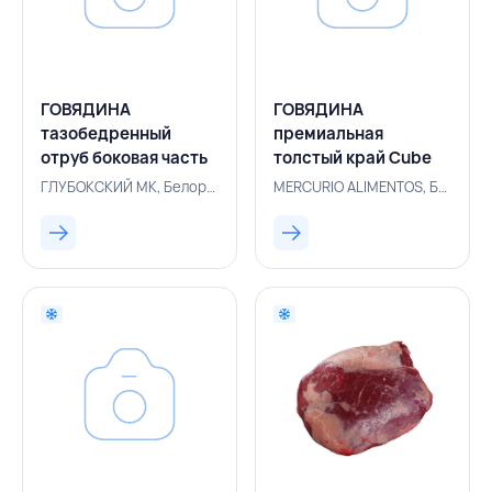
ГОВЯДИНА
ГОВЯДИНА
тазобедренный
премиальная
отруб боковая часть
толстый край Cube
(оковалок) I,
Roll Angus (рибай)
ГЛУБОКСКИЙ МК, Белоруссия, 101101483
MERCURIO ALIMENTOS, Бразилия, 500004951
ГЛУБОКСКИЙ МК,
травяной откорм,
РОССИЯ
MERCURIO
ALIMENTOS,
БРАЗИЛИЯ