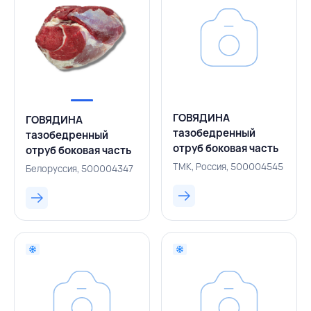
ГОВЯДИНА
ГОВЯДИНА
тазобедренный
тазобедренный
отруб боковая часть
отруб боковая часть
(оковалок), ТМК,
(оковалок), ГОСТ,
ТМК, Россия, 500004545
Белоруссия, 500004347
РОССИЯ
МОГИЛЕВСКИЙ МК,
БЕЛАРУСЬ