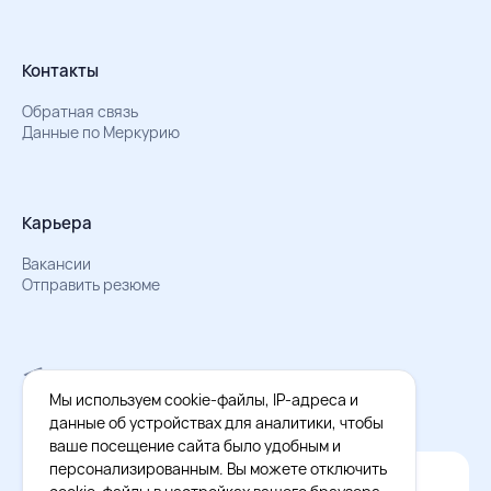
Контакты
Обратная связь
Данные по Меркурию
Карьера
Вакансии
Отправить резюме
Мы в Телеграм
Документы об обработке персональных данных
Мы используем cookie-файлы, IP-адреса и
Охрана труда – результаты СОУТ
данные об устройствах для аналитики, чтобы
ваше посещение сайта было удобным и
персонализированным. Вы можете отключить
Официальное приложение Восток - Запад