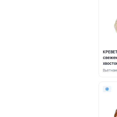
КРЕВЕТ
свеже
хвостом
ВЬЕТН
Вьетнам