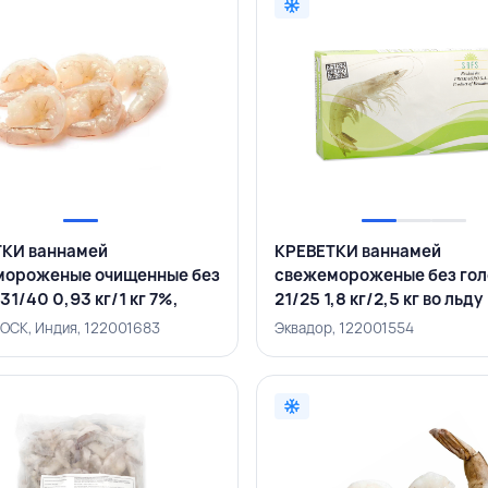
КИ ваннамей
КРЕВЕТКИ ваннамей
мороженые очищенные без
свежемороженые без го
31/40 0,93 кг/1 кг 7%,
21/25 1,8 кг/2,5 кг во льду 
EROCK, ИНДИЯ
PROMAORO, ЭКВАДОР
OCK, Индия, 122001683
Эквадор, 122001554