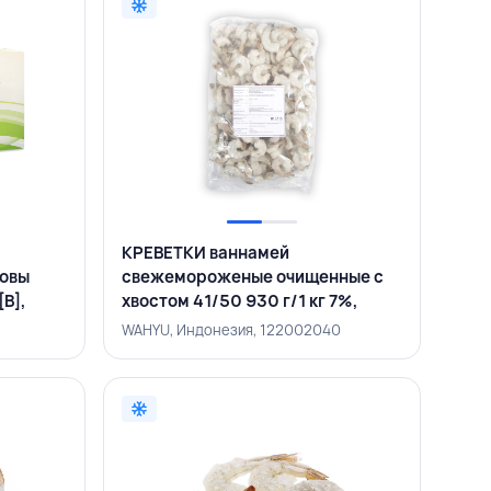
КРЕВЕТКИ ваннамей
ловы
свежемороженые очищенные с
[B],
хвостом 41/50 930 г/1 кг 7%,
WAHYU, ИНДОНЕЗИЯ
WAHYU, Индонезия, 122002040