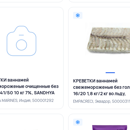
КИ ваннамей
КРЕВЕТКИ ваннамей
мороженые очищенные без
свежемороженые без го
 41/50 10 кг 7%, SANDHYA
16/20 1,8 кг/2 кг во льду,
ES, ИНДИЯ
EMPACRECI, ЭКВАДОР
 MARINES, Индия, 500001292
EMPACRECI, Эквадор, 5000031