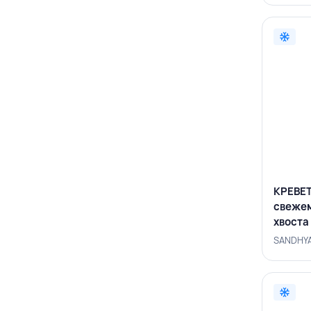
КРЕВЕТ
свеже
хвоста
MARIN
SANDHYA