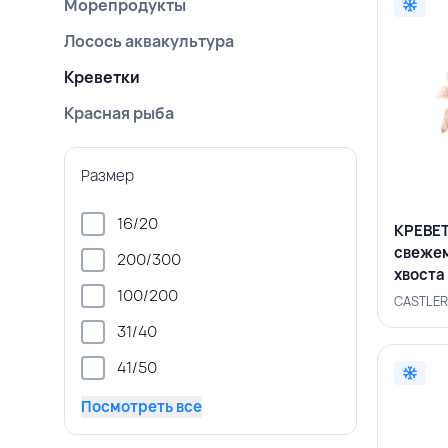
Морепродукты
Лосось аквакультура
Креветки
Красная рыба
Размер
16/20
КРЕВЕТ
свеже
200/300
хвоста 
100/200
CASTL
CASTLER
31/40
41/50
Посмотреть все