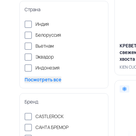
Страна
Индия
Белоруссия
КРЕВЕТ
Вьетнам
свеже
Эквадор
хвоста 
KIEN C
KIEN CU
Индонезия
Посмотреть все
Бренд
CASTLEROCK
САНТА БРЕМОР