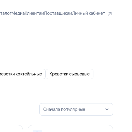
талог
Медиа
Клиентам
Поставщикам
Личный кабинет
реветки коктейльные
Креветки сырьевые
Сначала популярные