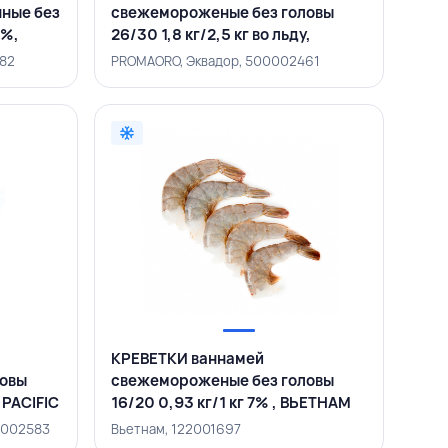
ные без
свежемороженые без головы
7%,
26/30 1,8 кг/2,5 кг во льду,
PROMAORO, ЭКВАДОР
882
PROMAORO, Эквадор, 500002461
КРЕВЕТКИ ваннамей
ловы
свежемороженые без головы
, PACIFIC
16/20 0,93 кг/1 кг 7% , ВЬЕТНАМ
00002583
Вьетнам, 122001697