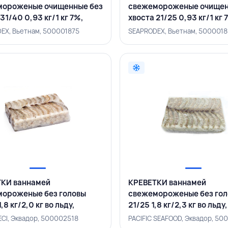
мороженые очищенные без
свежемороженые очищен
31/40 0,93 кг/1 кг 7%,
хвоста 21/25 0,93 кг/1 кг 
NHHAI, ВЬЕТНАМ
SEAMINHHAI, ВЬЕТНАМ
EX, Вьетнам, 500001875
SEAPRODEX, Вьетнам, 500001
КИ ваннамей
КРЕВЕТКИ ваннамей
ороженые без головы
свежемороженые без го
,8 кг/2,0 кг во льду,
21/25 1,8 кг/2,3 кг во льду
RECI, ЭКВАДОР
SEAFOOD, ЭКВАДОР
CI, Эквадор, 500002518
PACIFIC SEAFOOD, Эквадор, 5