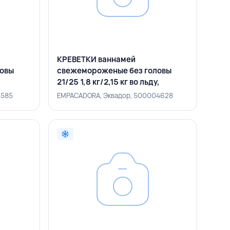
КРЕВЕТКИ ваннамей
ловы
свежемороженые без головы
,
21/25 1,8 кг/2,15 кг во льду,
EMPACADORA, ЭКВАДОР
4585
EMPACADORA, Эквадор, 500004628