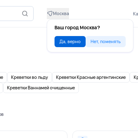
Москва
Ка
Ваш город Москва?
Да, верно
Нет, поменять
ые
Креветки во льду
Креветки Красные аргентинские
К
Креветки Ваннамей очищенные
ов