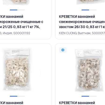
КИ ваннамей
КРЕВЕТКИ ваннамей
мороженые очищенные с
свежемороженые очищен
 21/25 0,93 кг/1 кг 7%,
хвостом 26/30 0,93 кг/1 к
DS, ИНДИЯ
KIEN CUONG, ВЬЕТНАМ
, Индия, 500001192
KIEN CUONG, Вьетнам, 500001
КИ ваннамей
КРЕВЕТКИ ваннамей