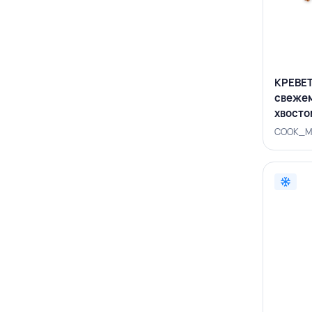
КРЕВЕТ
свеже
хвостом
COOK_
COOK_ME