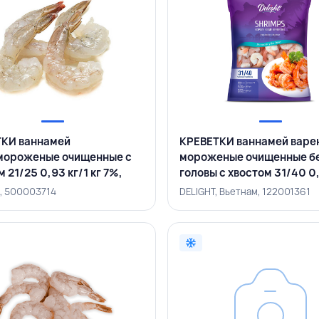
КИ ваннамей
КРЕВЕТКИ ваннамей варе
мороженые очищенные с
мороженые очищенные б
 21/25 0,93 кг/1 кг 7%,
головы с хвостом 31/40 0
АМ
7%, DELIGHT, ВЬЕТНАМ
, 500003714
DELIGHT, Вьетнам, 122001361