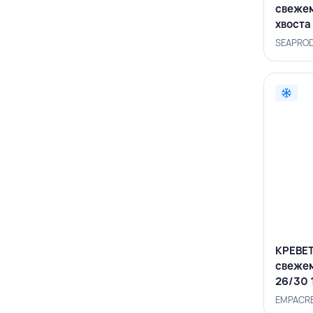
свеже
хвоста 
SEAMI
SEAPROD
КРЕВЕТ
свежем
26/30 1
EMPAC
EMPACRE