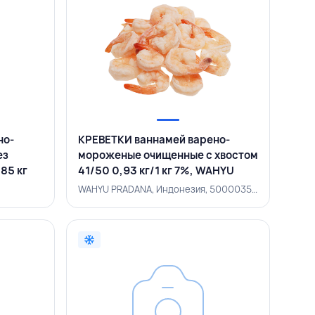
но-
КРЕВЕТКИ ваннамей варено-
ез
мороженые очищенные c хвостом
,85 кг
41/50 0,93 кг/1 кг 7%, WAHYU
PRADANA, ИНДОНЕЗИЯ
WAHYU PRADANA, Индонезия, 500003526