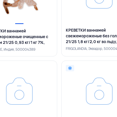
КРЕВЕТКИ ваннамей
КИ ваннамей
свежемороженые без го
мороженые очищенные с
21/25 1,8 кг/2,0 кг во льду
 21/25 0,93 кг/1 кг 7%,
FRIGOLANDIA, ЭКВАДОР
ME, ИНДИЯ
FRIGOLANDIA, Эквадор, 50000
, Индия, 500004389