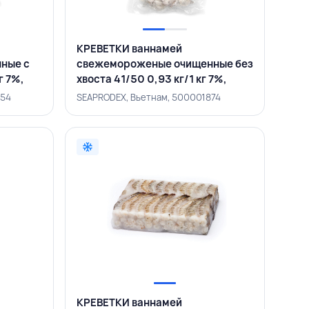
КРЕВЕТКИ ваннамей
ные с
свежемороженые очищенные без
г 7%,
хвоста 41/50 0,93 кг/1 кг 7%,
SEAMINHHAI, ВЬЕТНАМ
754
SEAPRODEX, Вьетнам, 500001874
КРЕВЕТКИ ваннамей