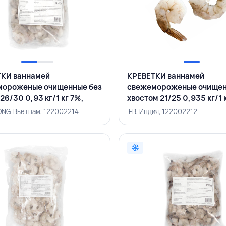
КИ ваннамей
КРЕВЕТКИ ваннамей
мороженые очищенные без
свежемороженые очищен
26/30 0,93 кг/1 кг 7%,
хвостом 21/25 0,935 кг/1 
UONG, ВЬЕТНАМ
IFB, ИНДИЯ
ONG, Вьетнам, 122002214
IFB, Индия, 122002212