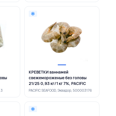
КРЕВЕТКИ ваннамей
ловы
свежемороженые без головы
21/25 0,93 кг/1 кг 7%, PACIFIC
SEAFOOD, ЭКВАДОР
13
PACIFIC SEAFOOD, Эквадор, 500003176