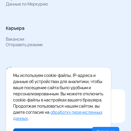
Данные по Меркурию
Карьера
Вакансии
Отправить резюме
Мы в Телеграм
Документы об обработке персональных данных
Мы используем cookie-файлы, IP-адреса и
Охрана труда – результаты СОУТ
данные об устройствах для аналитики, чтобы
ваше посещение сайта было удобным и
персонализированным. Вы можете отключить
Официальное приложение Восток - Запад
cookie-файлы в настройках вашего браузера.
Cкачайте бесплатное приложение
Продолжая пользоваться нашим сайтом, вы
даете согласие на
обработку перечисленных
данных
.